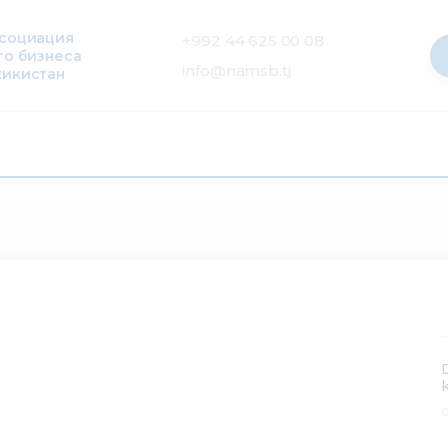
ссоциация
+992 44 625 00 08
го бизнеса
info@namsb.tj
жикистан
0