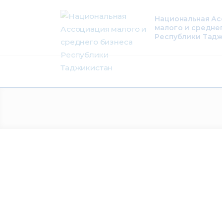
О нас
Национальная А
малого и средне
Деятельность
Республики Тад
Проекты
Членство
Медиацентр
Инфоресурсы
Контакты