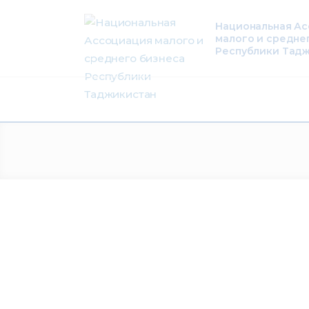
О нас
Национальная А
малого и средне
Деятельность
Республики Тад
Проекты
Членство
Медиацентр
Инфоресурсы
Контакты