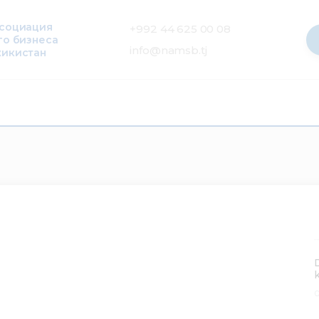
ссоциация
+992 44 625 00 08
го бизнеса
info@namsb.tj
жикистан
0