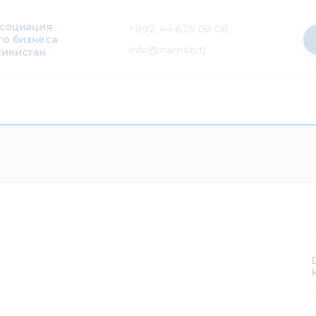
ссоциация
+992 44 625 00 08
го бизнеса
info@namsb.tj
жикистан
0