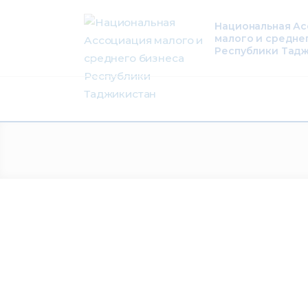
О нас
Национальная А
малого и средне
Деятельность
Республики Тад
Проекты
Членство
Медиацентр
Инфоресурсы
Контакты