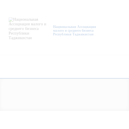
О нас
Деятельность
Национальная Ассоциация
малого и среднего бизнеса
Республики Таджикистан
Проекты
Членство
Медиацентр
Инфоресурсы
Контакты