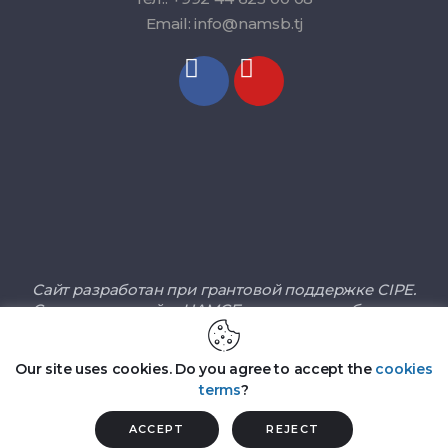
Email: info@namsb.tj
Сайт разработан при грантовой поддержке CIPE.
Содержание сайта НАМСБ не является объектом
ответственности CIPE, а также не отражает взгляды
и позицию.
Our site uses cookies. Do you agree to accept the
cookies
terms
?
2026 © Национальная Ассоциация малого и
среднего бизнеса Республики Таджикистан
ACCEPT
REJECT