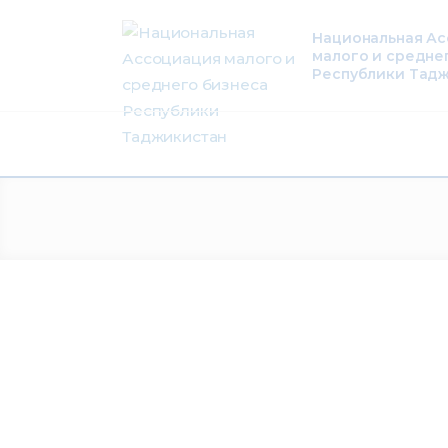
О нас
Национальная А
малого и средне
Деятельность
Республики Тад
Проекты
Членство
Медиацентр
Инфоресурсы
Контакты