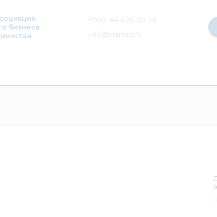
ссоциация
+992 44 625 00 08
го бизнеса
info@namsb.tj
жикистан
0