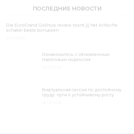
Медиацентр
ПОСЛЕДНИЕ НОВОСТИ
Инфоресурсы
Die EuroGrand Gokhuis review toont jij het kritische
schakel beste bonussen
Контакты
04.12.2025
Ознакомьтесь с обновленным
Налоговым кодексом!
05.03.2025
Виртуальная сессия по достойному
труду: пути к устойчивому росту
26.02.2025