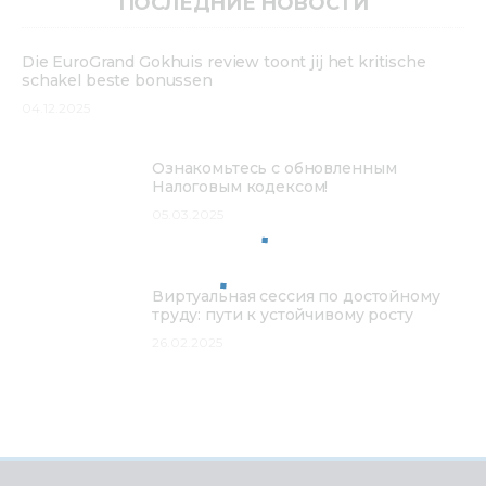
ПОСЛЕДНИЕ НОВОСТИ
Die EuroGrand Gokhuis review toont jij het kritische
schakel beste bonussen
04.12.2025
Ознакомьтесь с обновленным
Налоговым кодексом!
05.03.2025
Виртуальная сессия по достойному
труду: пути к устойчивому росту
26.02.2025