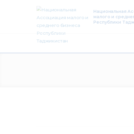
О нас
Национальная А
малого и средне
Деятельность
Республики Тад
Проекты
Членство
Медиацентр
Инфоресурсы
Контакты