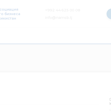
ссоциация
+992 44 625 00 08
го бизнеса
info@namsb.tj
жикистан
0