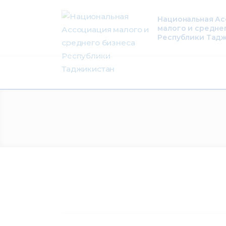
О нас
Национальная А
малого и средне
Деятельность
Республики Тад
Проекты
Членство
Медиацентр
Инфоресурсы
Контакты