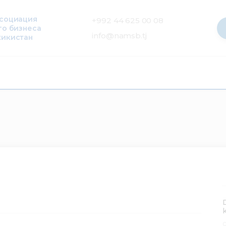
ссоциация
+992 44 625 00 08
го бизнеса
info@namsb.tj
жикистан
0