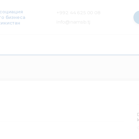
ссоциация
+992 44 625 00 08
го бизнеса
info@namsb.tj
жикистан
0