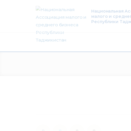
О нас
Национальная А
малого и средне
Деятельность
Республики Тад
Проекты
Членство
Медиацентр
Инфоресурсы
Контакты