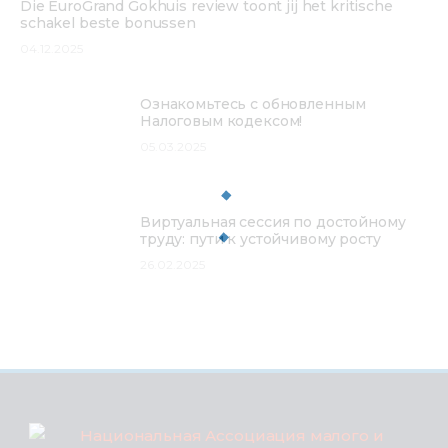
Die EuroGrand Gokhuis review toont jij het kritische
schakel beste bonussen
04.12.2025
Ознакомьтесь с обновленным
Налоговым кодексом!
05.03.2025
Виртуальная сессия по достойному
труду: пути к устойчивому росту
26.02.2025