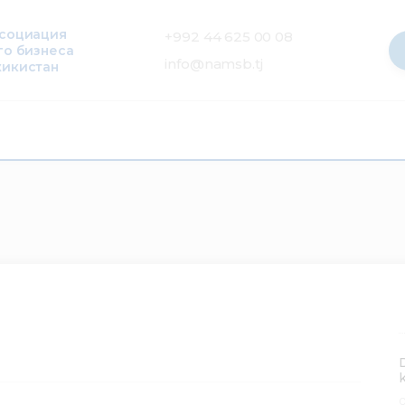
ссоциация
+992 44 625 00 08
го бизнеса
info@namsb.tj
жикистан
0