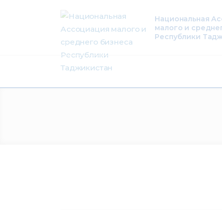
О нас
Национальная А
малого и средне
Деятельность
Республики Тад
Проекты
Членство
Медиацентр
Инфоресурсы
Контакты