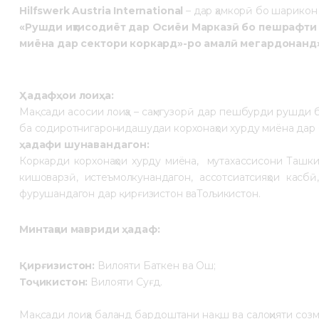
Hilfswerk Austria International
– дар ҳамкорӣ бо шарико
«Рушди иқтисодиёт дар Осиёи Марказӣ бо пешрафти 
миёна дар сектори коркард»-ро амалӣ мегардонанд
Ҳадафҳои лоиҳа:
Мақсади асосии лоиҳа – саҳмгузорӣ дар пешбурди рушди
ба содиротнигаронидашудаи корхонаҳои хурду миёна дар
ҳадафи шунавандагон:
Коркарди корхонаҳои хурду миёна, мутахассисони Ташки
кишоварзӣ, истеъмолкунандагон, ассотсиатсияҳои касбӣ
фурушандагон дар қирғизистон ваТољикистон.
Минтақаи мавриди ҳадаф:
Қирғизистон:
Вилояти Баткен ва Ош;
Тоҷикистон:
Вилояти Суғд.
Мақсади лоиҳа баланд бардоштани нақш ва салоҳияти со