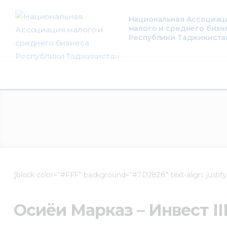
О нас
Национальная Ассоциац
малого и среднего бизн
Деятельность
Республики Таджикиста
Проекты
Членство
Медиацентр
Инфоресурсы
Контакты
[block color=”#FFF” background=”#7D2828″ text-align: justify;
Осиёи Марказӣ – Инвест III (