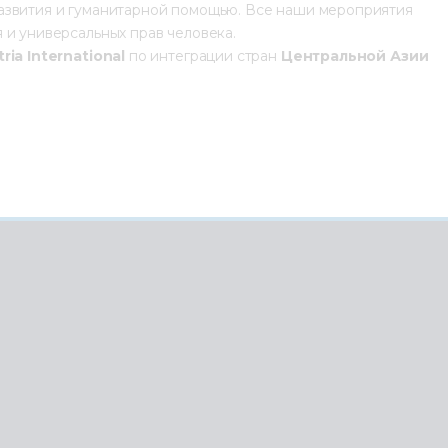
азвития и гуманитарной помощью. Все наши мероприятия
 и универсальных прав человека.
ria International
по интеграции стран
Центральной Азии