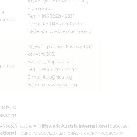
Адрес: ул.Петрова 33 Е, Ош,
Кыргызстан
 и
Тел: (+996 3222) 42831
гызстан
E-mail: tes@tes-centre.org
Веб-сайт: www.tes-centre.org
Адрес: Проспект Манаса 101/1,
комната 303,
Бишкек, Кыргызстан
риятий
Тел: (+996 312) 46 27 44
E-mail: fruit@elcat.kg
Веб-сайг:www.afve.org
ействию
Австрии
 #736357″ author=”
Hilfswerk Austria International
работает
national
– одна из ведущих австрийских некоммерческих