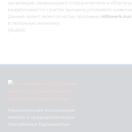
организаций, занимающихся сотрудничеством в области р
разрабатываются с учетом принципа устойчивого развития
Данный проект является частью программы
Hilfswerk Aust
в глобальную экономику.
[/bubble]
Национальная Ассоциация
малого и среднего бизнеса
Республики Таджикистан