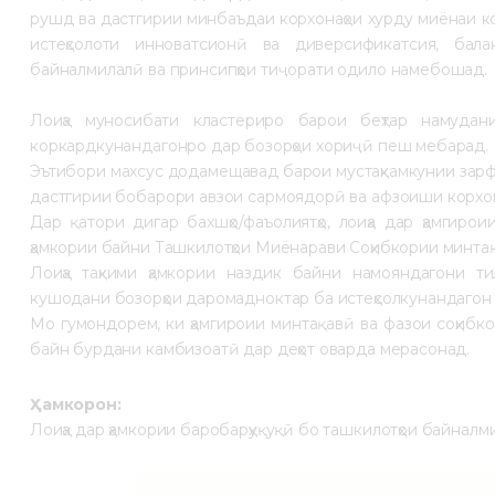
рушд ва дастгирии минбаъдаи корхонаҳои хурду миёнаи к
истеҳсолоти инноватсионӣ ва диверсификатсия, бал
байналмилалӣ ва принсипҳои тиҷорати одило намебошад.
Лоиҳа муносибати кластериро барои беҳтар намудани
коркардкунандагонро дар бозорҳои хориҷӣ пеш мебарад.
Эътибори махсус додамещавад барои мустаҳкамкунии зарф
дастгирии бобарори авзои сармоядорӣ ва афзоиши корхон
Дар қатори дигар бахшҳо/фаъолиятҳо, лоиҳа дар ҳамгир
ҳамкории байни Ташкилотҳои Миёнарави Соҳибкории минтақ
Лоиҳа таҳкими ҳамкории наздик байни намояндагони т
кушодани бозорҳои даромадноктар ба истеҳсолкунандагон
Мо гумондорем, ки ҳамгироии минтақавӣ ва фазои соҳибк
байн бурдани камбизоатӣ дар деҳот оварда мерасонад.
Ҳамкорон:
Лоиҳа дар ҳамкории баробарҳуқуқӣ бо ташкилотҳои байналм