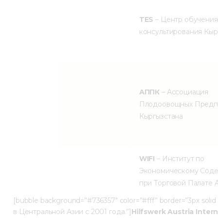
TES
– Центр обучения
консультирования Кыр
АППК
– Ассоциация
Плодоовощных Предп
Кыргызстана
WIFI
– Институт по
Экономическому Сод
при Торговой Палате 
[bubble background=”#736357″ color=”#fff” border=”3px solid
в Центральной Азии с 2001 года.”]
Hilfswerk Austria Inter