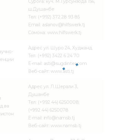
Суроға: кӯч. М.Турсунзода 156,
ш.Душанбе
Тел: (+992) 372 28 93 85
Email: aslanov@hilfswerk.tj
Сомона: www.hilfswerk.tj
Адрес ул. Шуро 24, Худжанд
аучно-
Teл: (+992) 3422 6 24 70
генции
E-mail: asti@sugdinter.com
Веб-сайт: www.asti.tj
Адрес ул. Л.Шерали 3,
Душанбе
и
Тел: (+992 44) 6250008;
д ва
(+992 44) 6250078
кистон
E-mail: info@namsb.tj
Веб-сайт: www.namsb.tj