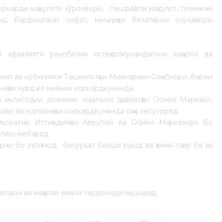
оркарди маҳсулоти хўрокворӣ, пешрафти маҳсулот, техникаи
анд бардоштани сифат, меъёрҳои бехатарии озуқаворӣ
 афзалияти рақобатии истеҳсолкунандагони маҳаллӣ ва
ият ва қобилияти Ташкилотҳои Миёнарави Соҳибкорӣ, барои
аҳои хурд ва миёнаи коркардкунанда.
оии иқтисодии дохилию хориљии давлатҳои Осиёи Марказӣ,
авӣ ва корхонаҳои коркардкунанда саҳм мегузорад.
иљоратии Иттиҳодияҳои Аврупоӣ ва Осиёи Марказиро бо
 пеш мебарад.
ории бо эътимод, басуръат бахши рушд ва ҳамин тавр ба аз
иллалӣ ва маҳаллӣ амалӣ гардонида мешавад: