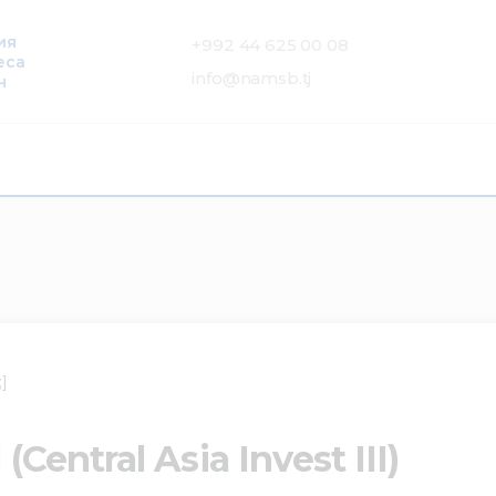
ия
+992 44 625 00 08
еса
info@namsb.tj
н
]
Central Asia Invest III)