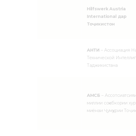
Hilfswerk Austria
International дар
Тоҷикистон
АНТИ
– Ассоциация Н
Технической Интелли
Таджикистана
АМСБ
– Ассотсиатсия
миллии соҳибкории хур
миёнаи Ҷумҳурии Тоҷи