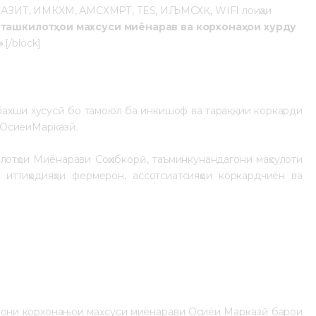
н АЗИТ, ИМКХМ, АМСХМРТ, TES, ИЉМСХҚ, WIFI лоиҳаи
ташкилотҳои махсуси миёнарав ва корхонаҳои хурду
»
.[/block]
 бахши хусусӣ бо тамоюл ба инкишоф ва тараққии коркарди
 ОсиёиМарказӣ.
лотҳои Миёнарави Соҳибкорӣ, таъминкунандагони маҳсулоти
, иттиҳодияҳои фермерон, ассотсиатсияҳои коркардчиён ва
змони корхонањои махсуси миёнарави Осиёи Марказӣ барои