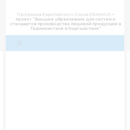
Программа Европейского Союза ERASMUS +
проект “Высшее образование для систем и
стандартов производства пищевой продукции в
Таджикистане и Кыргызстане”
О нас
Деятельность
Проекты
Членство
Медиацентр