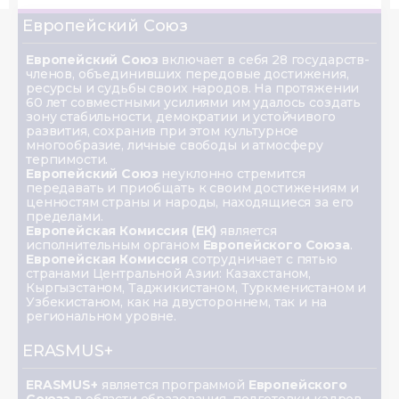
Европейский Союз
Европейский Союз
включает в себя 28 государств-
членов, объединивших передовые достижения,
ресурсы и судьбы своих народов. На протяжении
60 лет совместными усилиями им удалось создать
зону стабильности, демократии и устойчивого
развития, сохранив при этом культурное
многообразие, личные свободы и атмосферу
терпимости.
Европейский Союз
неуклонно стремится
передавать и приобщать к своим достижениям и
ценностям страны и народы, находящиеся за его
пределами.
Европейская Комиссия (ЕК)
является
исполнительным органом
Европейского Союза
.
Европейская Комиссия
сотрудничает с пятью
странами Центральной Азии: Казахстаном,
Кыргызстаном, Таджикистаном, Туркменистаном и
Узбекистаном, как на двустороннем, так и на
региональном уровне.
ERASMUS+
ERASMUS+
является программой
Европейского