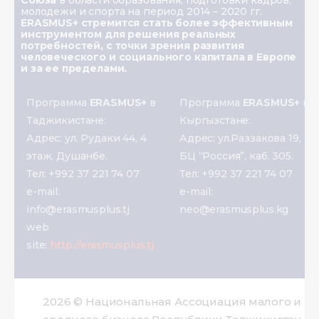
Союза
в области образования, подготовки кадров,
молодежи и спорта на период 2014 – 2020 гг.
ERASMUS+ стремится стать более эффективным
инструментом для решения реальных
потребностей, с точки зрения развития
человеческого и социального капитала в Европе
и за ее пределами.
Программа
ERASMUS+
в
Программа
ERASMUS+
в
Таджикистане:
Кыргызстане:
Адрес: ул. Рудаки 44, 4
Адрес: ул.Раззакова 19,
этаж, Душанбе.
БЦ “Россия”, каб. 305.
Тел: +992 37 221 74 07
Тел: +992 37 221 74 07
e-mail:
e-mail:
info@erasmusplus.tj
neo@erasmusplus.kg
web
site:
http://erasmusplus.tj
2026 © Национальная Ассоциация малого и