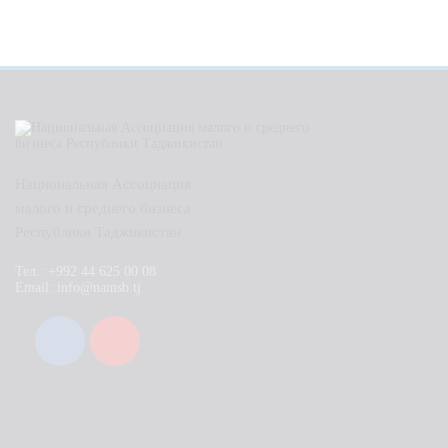
Национальная Ассоциация
малого и среднего бизнеса
Республики Таджикистан
Тел.: +992 44 625 00 08
Email: info@namsb.tj