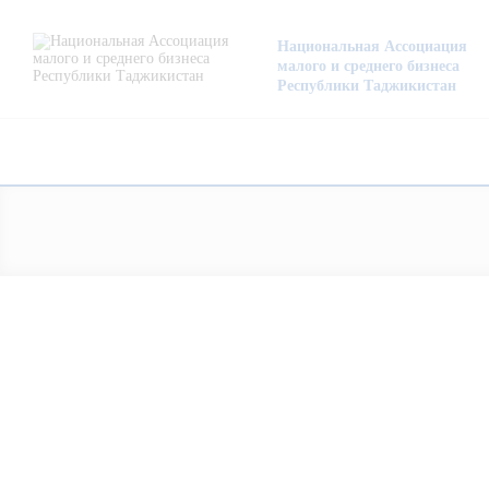
О нас
Национальная Ассоциация
малого и среднего бизнеса
Деятельность
Республики Таджикистан
Проекты
Членство
Медиацентр
Инфоресурсы
Контакты