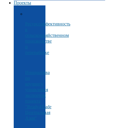
Проекты
Ресурсоэффективность
в
сельскохозяйственном
производстве
и
переработке
Инициатива
по
коучингу
управления
экспортом
проекта
"Ready4Trade
Центральная
Азия"