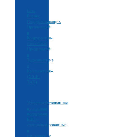
Сеть
Бизнес
Поддерживающих
Организаций
и
Конкурентно-
способных
Предприятий
в
Таджикистане
и
Кыргызстане»
(NICE-
TAK)
Усовершенствованная
программа
поддержки
БПО –
специализированные
и
комплексные