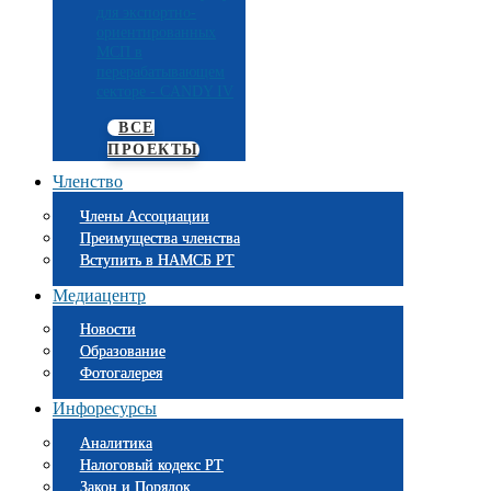
для экспортно-
ориентированных
МСП в
перерабатывающем
секторе - CANDY IV
ВСЕ
ПРОЕКТЫ
Членство
Члены Ассоциации
Преимущества членства
Вступить в НАМСБ РТ
Медиацентр
Новости
Образование
Фотогалерея
Инфоресурсы
Аналитика
Налоговый кодекс РТ
Закон и Порядок