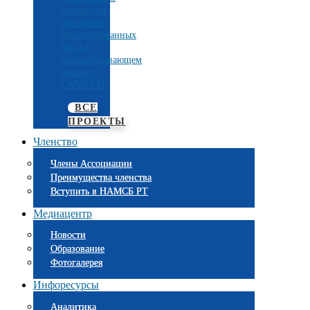
услуги для
экспортно-
ориентированных
МСП в
перерабатывающем
секторе -
CANDY IV
ВСЕ
ПРОЕКТЫ
Членство
Члены Ассоциации
Преимущества членства
Вступить в НАМСБ РТ
Медиацентр
Новости
Образование
Фотогалерея
Инфоресурсы
Аналитика