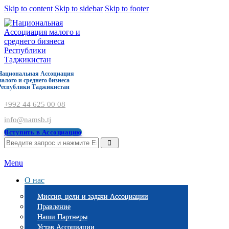
Skip to content
Skip to sidebar
Skip to footer
Национальная Ассоциация
малого и среднего бизнеса
Республики Таджикистан
+992 44 625 00 08
info@namsb.tj
Вступить в Ассоциацию
Menu
О нас
Миссия, цели и задачи Ассоциации
Правление
Наши Партнеры
Устав Ассоциации