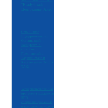
"Ready4Trade
Центральная Азия"
Сеть Бизнес
Поддерживающих
Организаций и
Конкурентно-
способных
Предприятий в
Таджикистане и
Кыргызстане» (NICE-
TAK)
Усовершенствованная
программа поддержки
БПО –
специализированные
и комплексные услуги