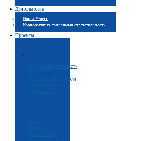
Деятельность
Наши Услуги
Корпоративно-социальная ответственность
Проекты
Ресурсоэффективность
в
сельскохозяйственном
производстве и
переработке
Инициатива по
коучингу
управления
экспортом проекта