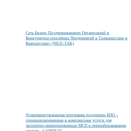
Сеть Бизнес Поддерживающих Организаций и
Конкурентно-способных Предприятий в Таджикистане и
Кыргызстане» (NICE-TAK)
Усовершенствованная программа поддержки БПО –
специализированные и комплексные услуги для
экспортно-ориентированных МСП в перерабатывающем
секторе - CANDY IV