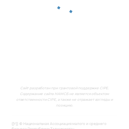
Сайт разработан при грантовой поддержке CIPE.
Содержание сайта НАМСБ не является объектом
ответственности CIPE, а также не отражает взгляды и
позицию.
{{Y}} © Национальная Ассоциация малого и среднего
бизнеса Республики Таджикистан