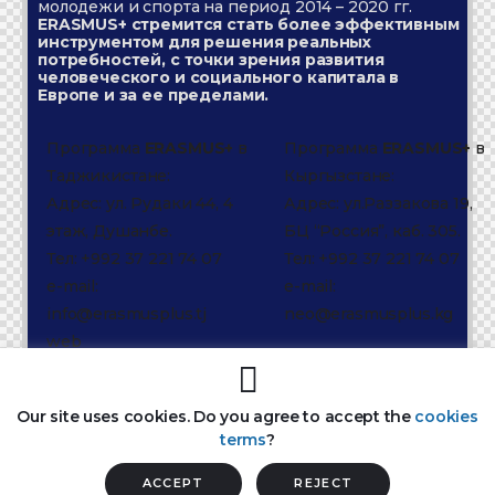
молодежи и спорта на период 2014 – 2020 гг.
ERASMUS+ стремится стать более эффективным
инструментом для решения реальных
потребностей, с точки зрения развития
человеческого и социального капитала в
Европе и за ее пределами.
Программа
ERASMUS+
в
Программа
ERASMUS+
в
Таджикистане:
Кыргызстане:
Адрес: ул. Рудаки 44, 4
Адрес: ул.Раззакова 19,
этаж, Душанбе.
БЦ “Россия”, каб. 305.
Тел: +992 37 221 74 07
Тел: +992 37 221 74 07
e-mail:
e-mail:
info@erasmusplus.tj
neo@erasmusplus.kg
web
site:
http://erasmusplus.tj
Our site uses cookies. Do you agree to accept the
cookies
terms
?
{{Y}} © Национальная Ассоциация малого и
среднего бизнеса Республики Таджикистан
ACCEPT
REJECT