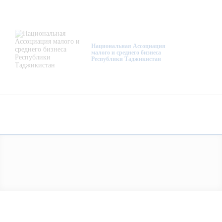
О нас
Деятельность
Национальная Ассоциация
малого и среднего бизнеса
Республики Таджикистан
Проекты
Членство
Медиацентр
Инфоресурсы
Контакты