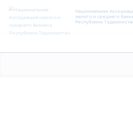
О нас
Национальная Ассоциац
малого и среднего бизн
Деятельность
Республики Таджикиста
Проекты
Членство
Медиацентр
Инфоресурсы
Контакты