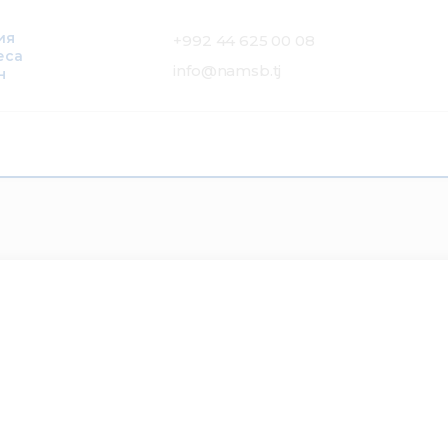
ия
+992 44 625 00 08
еса
info@namsb.tj
н