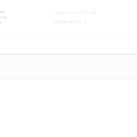
ия
+992 44 625 00 08
еса
info@namsb.tj
н