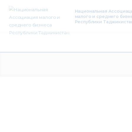
О нас
Национальная Ассоциац
малого и среднего бизн
Деятельность
Республики Таджикиста
Проекты
Членство
Медиацентр
Инфоресурсы
Контакты