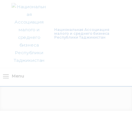
О нас
Деятельность
Национальная Ассоциация
малого и среднего бизнеса
Проекты
Республики Таджикистан
Членство
Медиацентр
Menu
Инфоресурсы
Контакты
Menu