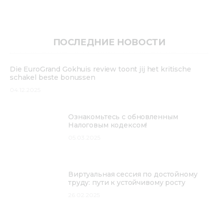
Медиацентр
Инфоресурсы
ПОСЛЕДНИЕ НОВОСТИ
Контакты
Die EuroGrand Gokhuis review toont jij het kritische
schakel beste bonussen
04.12.2025
Ознакомьтесь с обновленным
Налоговым кодексом!
05.03.2025
Виртуальная сессия по достойному
труду: пути к устойчивому росту
26.02.2025